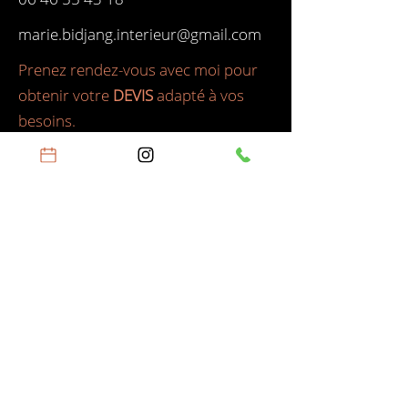
marie.bidjang.interieur@gmail.com
Prenez rendez-vous avec moi pour
obtenir votre
DEVIS
adapté à vos
besoins.
Cliquez ici
Architecte d'intérieur
Spécialiste de l'optimisation
d'espace
en
Gironde
,
à
Libourne
,
Saint-Émilion
,
Castillon-