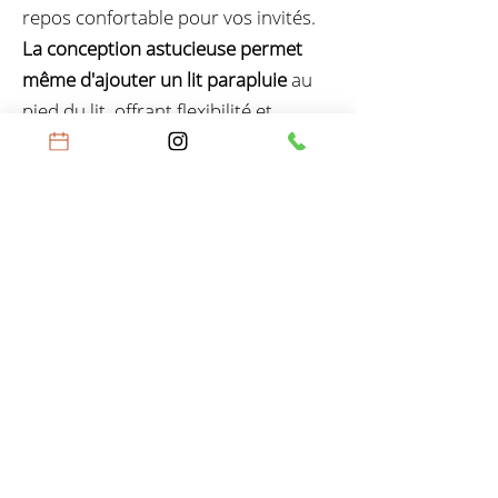
repos confortable pour vos invités.
La conception astucieuse permet
même d'ajouter un lit parapluie
au
pied du lit, offrant flexibilité et
praticité sans compromettre la
circulation dans la pièce.
L'ambiance printanière et
rafraîchissante se révèle à travers les
deux papiers peints
ornés de
papillons et de couleurs pastels.
Chaque détail évoque la légèreté du
printemps et une touche d'enfance,
créant une ambiance joyeuse et
accueillante.
Cette chambre d'amis est bien plus
qu'un simple espace de repos
.